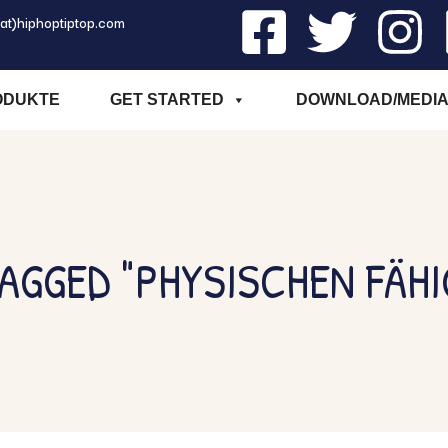
(at)hiphoptiptop.com
ODUKTE
GET STARTED
DOWNLOAD/MEDI
AGGED "PHYSISCHEN FÄHI