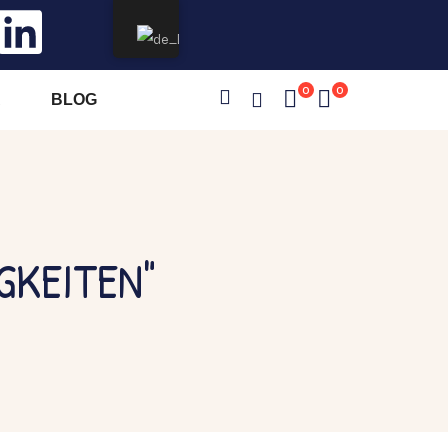
0
0
A
BLOG
GKEITEN"