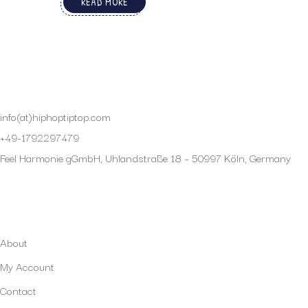
READ MORE
info(at)hiphoptiptop.com
+49-1792297479
Feel Harmonie gGmbH, Uhlandstraße 18 – 50997 Köln, Germany
My Account
About
My Account
Contact