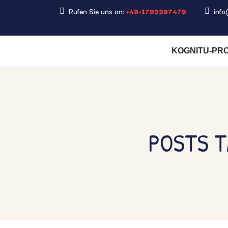
Rufen Sie uns an:
+49-1792297479
info
KOGNITU-PR
POSTS T